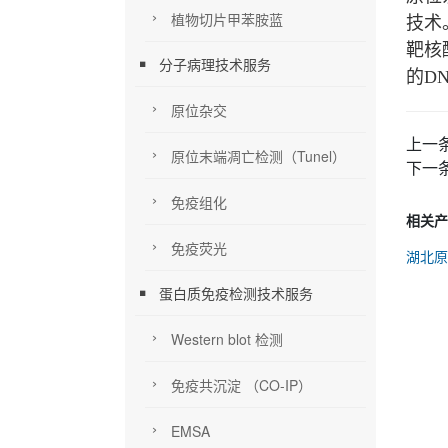
植物切片甲苯胺蓝
技术
靶核
分子病理技术服务
的D
原位杂交
上一
原位末端凋亡检测（Tunel）
下一
免疫组化
相关产
免疫荧光
湖北原
蛋白质免疫检测技术服务
Western blot 检测
免疫共沉淀 （CO-IP）
EMSA