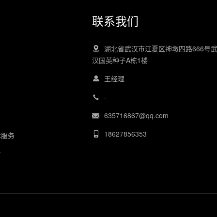
联系我们
湖北省武汉市江夏区神墩四路666号
汉国英种子A栋1楼
王经理
-
635716867@qq.com
18627856353
术服务
务