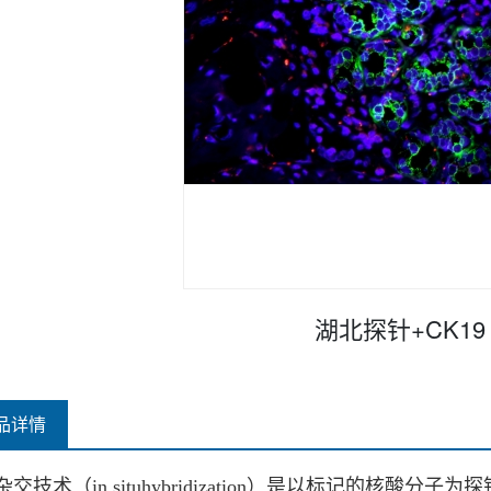
湖北探针+CK19
品详情
杂交技术（
in situhybridization）是以标记的