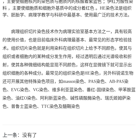
，主要使细胞核内的染色质与胞质内的核酸着紫蓝色 ；伊红为酸性染
料 ，主要使细胞质和细胞外基质中的成分着红色 。
HE
染色法是组织
学、胚胎学、病理学教学与科研中最基本、使用最广泛的技术方法。
病理组织切片染色技术作为病理实验室基本方法之一，具有较高
的使用价值，也是目前临床外科病理最基本、最常见的形态学检验技
术。组织切片染色就是利用染料在组织切片上给予不同颜色，使其与
组织或者细胞内的某种成分发生作用，经过透明后通过光谱吸收和折
射，使其各种微细结构能显现不同颜色，这样在显微镜下就可显示出
组织细胞的各种成分。最常见的组织染色是
HE
染色，另外
科锐诺
生物
还可开展其他特殊染色项目，如
masson
染色、
PAS
染色、
AB-PAS
染
色、
EVG
染色、
VG
染色、维多利亚蓝染色、番红
-
固绿染色、甲苯胺蓝
染色、油红
O
染色、阿利新蓝染色、碱性磷酸酶染色、瑞氏姬姆萨染
色、普鲁士蓝染色、
TTC
染色及髓鞘染色
上一条：
没有了