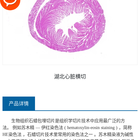
湖北心脏横切
产品详情
生物组织石蜡包埋切片是组织学切片技术中应用最广泛的方
法。
例如
苏木精
—
伊红染色法
( hematoxylin-eosin staining )
，简称
HE
染色法 ，石蜡切片技术里常用的染色法之一 。苏木精染液为碱性